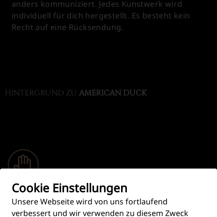
anders kommuniziert. Jedes Kunstwerk wird
individuell für dich hergestellt. Es besteht kein
Recht auf eine Rücksendung.
HINTERGRUND ZU
AMERICAN DUCK
Cookie Einstellungen
Handgefertigt
Produziert in aufwändiger Handarbeit.
Unsere Webseite wird von uns fortlaufend
verbessert und wir verwenden zu diesem Zweck