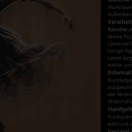
Aluverbund
Außenbere
Verarbei
Künstler:
Meine Pop
Lebenserf
lustige Fi
Leben beg
weiter un
Informat
Kunstobje
ausgeschlo
der Wider
Widerrufs
Handgefe
Produzier
edel und 
Versand 