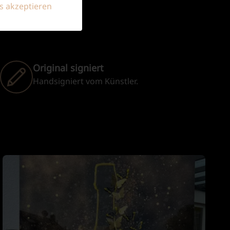
s akzeptieren
Original signiert
Handsigniert vom Künstler.