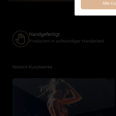
Alle C
Handgefertigt
Produziert in aufwändiger Handarbeit.
Weitere Kunstwerke