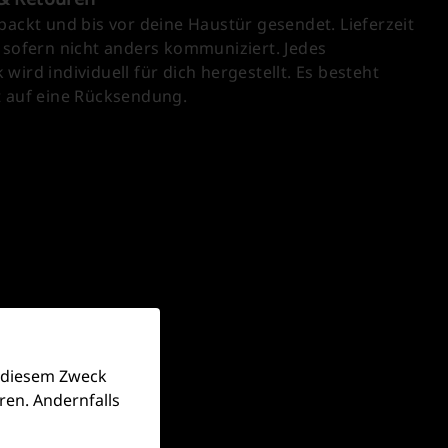
packt und bis vor deine Haustür gesendet. Lieferzeit
 sofern nicht anders kommuniziert. Jedes
wird individuell für dich hergestellt. Es besteht
t auf eine Rücksendung.
u diesem Zweck
ren. Andernfalls