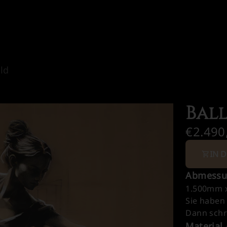
ild
Bal
€2.490
IN 
Abmessu
1.500mm 
Sie haben
Dann schre
Material 