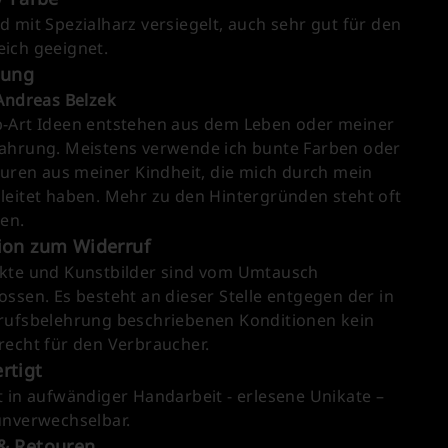
 mit Spezialharz versiegelt, auch sehr gut für den
ich geeignet.
tung
 Andreas Belzek
-Art Ideen entstehen aus dem Leben oder meiner
ahrung. Meistens verwende ich bunte Farben oder
guren aus meiner Kindheit, die mich durch mein
leitet haben. Mehr zu den Hintergründen steht oft
ten.
ion zum Widerruf
kte und Kunstbilder sind vom Umtausch
ssen. Es besteht an dieser Stelle entgegen der in
rufsbelehrung beschriebenen Konditionen kein
recht für den Verbraucher.
rtigt
t in aufwändiger Handarbeit - erlesene Unikate –
unverwechselbar.
& Retouren