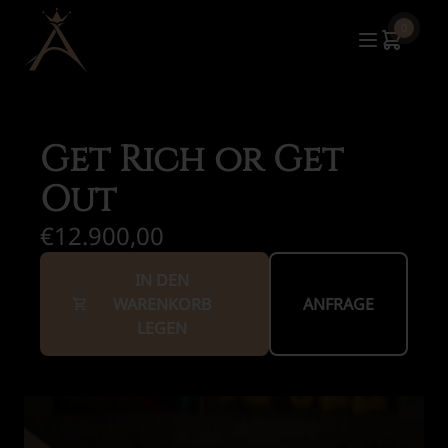
0
Get Rich or Get
Out
€12.900,00
IN DEN
WARENKORB
ANFRAGE
LEGEN