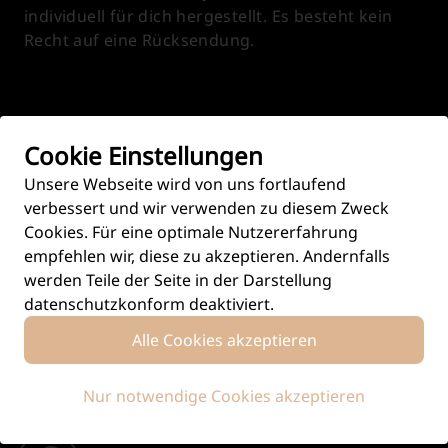
individuell für dich hergestellt. Es besteht kein
Recht auf eine Rücksendung.
Cookie Einstellungen
HINTERGRUND ZU
GET RICH OR GET OUT
Unsere Webseite wird von uns fortlaufend
verbessert und wir verwenden zu diesem Zweck
Cookies. Für eine optimale Nutzererfahrung
empfehlen wir, diese zu akzeptieren. Andernfalls
werden Teile der Seite in der Darstellung
datenschutzkonform deaktiviert.
Alle Cookies akzeptieren
Handgefertigt
Nur notwendige Cookies akzeptieren
Produziert in aufwändiger Handarbeit.