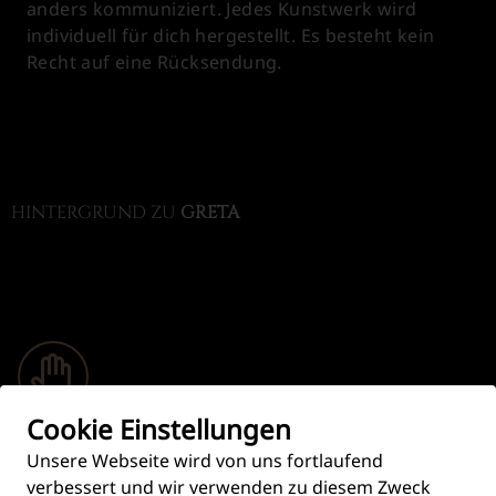
anders kommuniziert. Jedes Kunstwerk wird
individuell für dich hergestellt. Es besteht kein
Recht auf eine Rücksendung.
HINTERGRUND ZU
GRETA
Cookie Einstellungen
Handgefertigt
Produziert in aufwändiger Handarbeit.
Unsere Webseite wird von uns fortlaufend
verbessert und wir verwenden zu diesem Zweck