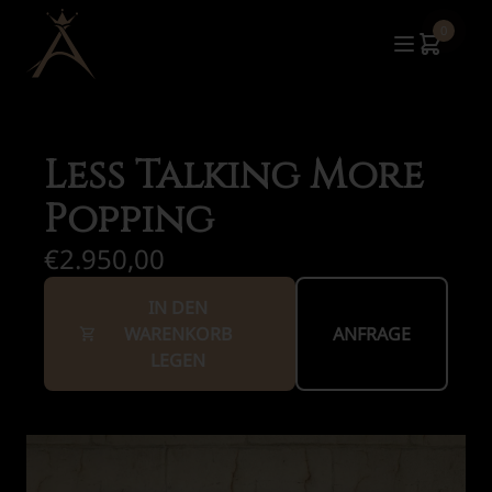
0
Less Talking More
Popping
€2.950,00
IN DEN
WARENKORB
ANFRAGE
LEGEN