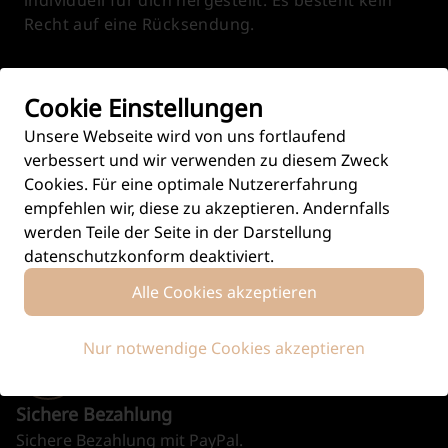
Recht auf eine Rücksendung.
Cookie Einstellungen
HINTERGRUND ZU
POP ART MARILYN
Unsere Webseite wird von uns fortlaufend
verbessert und wir verwenden zu diesem Zweck
Cookies. Für eine optimale Nutzererfahrung
empfehlen wir, diese zu akzeptieren. Andernfalls
werden Teile der Seite in der Darstellung
datenschutzkonform deaktiviert.
Handgefertigt
Alle Cookies akzeptieren
Produziert in aufwändiger Handarbeit.
Nur notwendige Cookies akzeptieren
Sichere Bezahlung
Sichere Bezahlung mit PayPal.