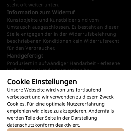
steht oft weiter unten.
Information zum Widerruf
Kunstobjekte und Kunstbilder sind vom
Umtausch ausgeschlossen. Es besteht an dieser
Stelle entgegen der in der Widerrufsbelehrung
beschriebenen Konditionen kein Widerrufsrecht
für den Verbraucher.
Handgefertigt
Produziert in aufwändiger Handarbeit - erlesene
Unikate – edel und unverwechselbar.
Versand & Retouren
Cookie Einstellungen
Sicher verpackt und bis vor deine Haustür
Unsere Webseite wird von uns fortlaufend
gesendet. Lieferzeit 5-10 Tage, sofern nicht
verbessert und wir verwenden zu diesem Zweck
anders kommuniziert. Jedes Kunstwerk wird
Cookies. Für eine optimale Nutzererfahrung
individuell für dich hergestellt. Es besteht kein
empfehlen wir, diese zu akzeptieren. Andernfalls
Recht auf eine Rücksendung.
werden Teile der Seite in der Darstellung
datenschutzkonform deaktiviert.