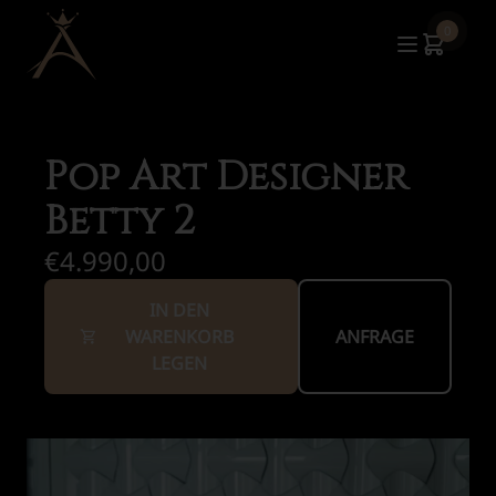
0
Pop Art Designer
Betty 2
€4.990,00
IN DEN
WARENKORB
ANFRAGE
LEGEN