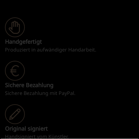
Handgefertigt
Produziert in aufwändiger Handarbeit.
Sichere Bezahlung
Sichere Bezahlung mit PayPal.
Original signiert
Handsigniert vom Künstler.